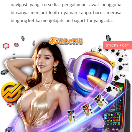
navigasi yang tersedia, pengalaman awal pengguna
biasanya menjadi lebih nyaman tanpa harus merasa
bingung ketika menjelajahi berbagai fitur yang ada.
STICKY POST