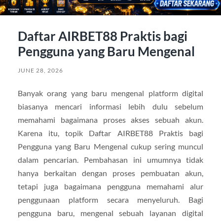
Daftar AIRBET88 Praktis bagi
Pengguna yang Baru Mengenal
JUNE 28, 2026
Banyak orang yang baru mengenal platform digital
biasanya mencari informasi lebih dulu sebelum
memahami bagaimana proses akses sebuah akun.
Karena itu, topik Daftar AIRBET88 Praktis bagi
Pengguna yang Baru Mengenal cukup sering muncul
dalam pencarian. Pembahasan ini umumnya tidak
hanya berkaitan dengan proses pembuatan akun,
tetapi juga bagaimana pengguna memahami alur
penggunaan platform secara menyeluruh. Bagi
pengguna baru, mengenal sebuah layanan digital