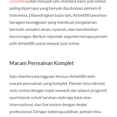
airbet88
sudah menjadi satu diantara basis judi online
paling dipercaya yang banyak diputuskan pemain di
Indonesia. Dibandingkan basis lain, Airbet88 tawarkan
beragam keunggulan yang membuat pengalaman
bermain semakin aman, nyaman, dan memberikan
keuntungan. Berikut sejumlah argumen kenapa pemain
pilih Airbet88 untuk tempat judi online.
Macam Permainan Komplet
Satu diantara keunggulan khusus Airbet88 ialah
macam permainan yang komplet. Pemain bisa nikmati
slots online dengan topik menarik dan jekpot progresif,
sportsbook untuk taruhan olahraga lokal atau
internasional, dan live kasino dengan dealer
professional. Dengan beberapa pilihan, pemain bisa