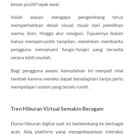
kesan positif sejak awal.
Inilah alasan mengapa pengembang terus
memperhatikan detail visual, mulai dari pemilihan
warna, ikon, hingga alur navigasi. Tujuannya bukan
hanya mempercantik tampilan, melainkan membantu
pengguna memahami fungsi-fungsi yang tersedia
secara lebih mudah.
Bagi pengguna awam, kemudahan ini menjadi nilai
tambah karena mereka dapat beradaptasi tanpa perlu
mempelajari sistem yang terlalu rumit.
Tren Hiburan Virtual Semakin Beragam
Dunia hiburan digital saat ini berkembang ke berbagai
arah. Ada platform yang mengedepankan interaksi