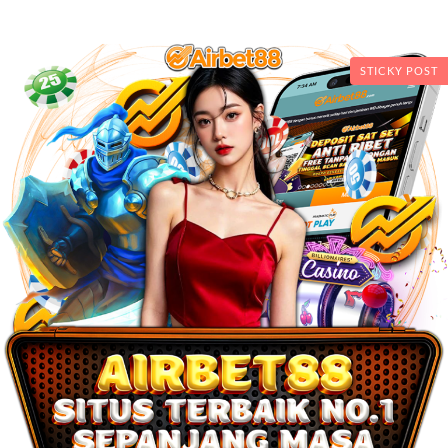
STICKY POST