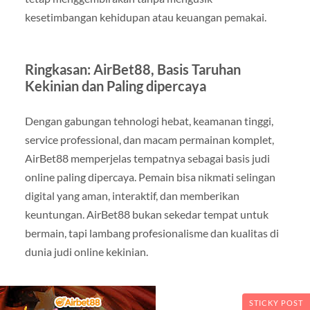
kesetimbangan kehidupan atau keuangan pemakai.
Ringkasan: AirBet88, Basis Taruhan
Kekinian dan Paling dipercaya
Dengan gabungan tehnologi hebat, keamanan tinggi,
service professional, dan macam permainan komplet,
AirBet88 memperjelas tempatnya sebagai basis judi
online paling dipercaya. Pemain bisa nikmati selingan
digital yang aman, interaktif, dan memberikan
keuntungan. AirBet88 bukan sekedar tempat untuk
bermain, tapi lambang profesionalisme dan kualitas di
dunia judi online kekinian.
STICKY POST