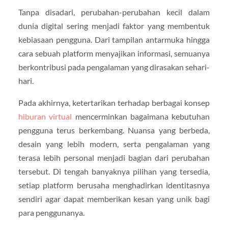
Tanpa disadari, perubahan-perubahan kecil dalam
dunia digital sering menjadi faktor yang membentuk
kebiasaan pengguna. Dari tampilan antarmuka hingga
cara sebuah platform menyajikan informasi, semuanya
berkontribusi pada pengalaman yang dirasakan sehari-
hari.
Pada akhirnya, ketertarikan terhadap berbagai konsep
hiburan virtual
mencerminkan bagaimana kebutuhan
pengguna terus berkembang. Nuansa yang berbeda,
desain yang lebih modern, serta pengalaman yang
terasa lebih personal menjadi bagian dari perubahan
tersebut. Di tengah banyaknya pilihan yang tersedia,
setiap platform berusaha menghadirkan identitasnya
sendiri agar dapat memberikan kesan yang unik bagi
para penggunanya.