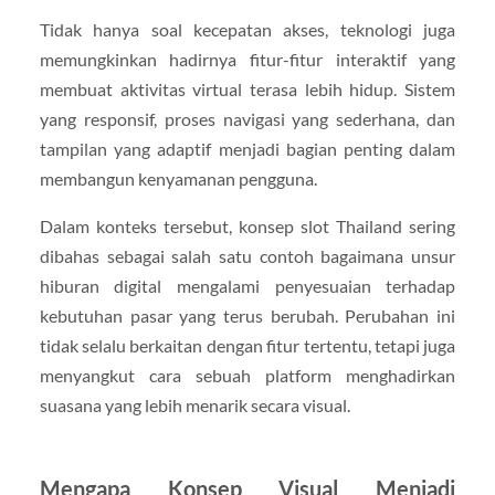
Tidak hanya soal kecepatan akses, teknologi juga
memungkinkan hadirnya fitur-fitur interaktif yang
membuat aktivitas virtual terasa lebih hidup. Sistem
yang responsif, proses navigasi yang sederhana, dan
tampilan yang adaptif menjadi bagian penting dalam
membangun kenyamanan pengguna.
Dalam konteks tersebut, konsep slot Thailand sering
dibahas sebagai salah satu contoh bagaimana unsur
hiburan digital mengalami penyesuaian terhadap
kebutuhan pasar yang terus berubah. Perubahan ini
tidak selalu berkaitan dengan fitur tertentu, tetapi juga
menyangkut cara sebuah platform menghadirkan
suasana yang lebih menarik secara visual.
Mengapa Konsep Visual Menjadi