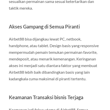
sesuaikan permainan sama sesuai ketertarikan dan
taktik mereka.
Akses Gampang di Semua Piranti
Airbet88 bisa dijangkau lewat PC, netbook,
handphone, atau tablet. Design basis yang responsive
mempermudah pemain temukan permainan favorite,
mendeposit, atau menarik kemenangan. Keringanan
akses ini menjadi satu diantara faktor yang membuat
Airbet88 lebih baik dibandingkan basis yang lain
kadangkala cuma maksimal di piranti tertentu.
Keamanan Transaksi bisnis Terjaga
Keamanan jadi fokus utama di Airbet88. Semua