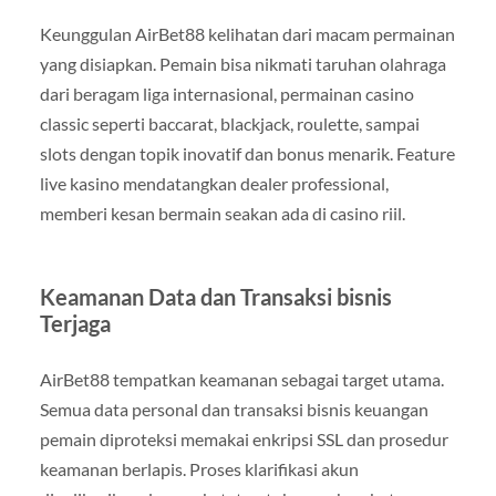
Keunggulan AirBet88 kelihatan dari macam permainan
yang disiapkan. Pemain bisa nikmati taruhan olahraga
dari beragam liga internasional, permainan casino
classic seperti baccarat, blackjack, roulette, sampai
slots dengan topik inovatif dan bonus menarik. Feature
live kasino mendatangkan dealer professional,
memberi kesan bermain seakan ada di casino riil.
Keamanan Data dan Transaksi bisnis
Terjaga
AirBet88 tempatkan keamanan sebagai target utama.
Semua data personal dan transaksi bisnis keuangan
pemain diproteksi memakai enkripsi SSL dan prosedur
keamanan berlapis. Proses klarifikasi akun