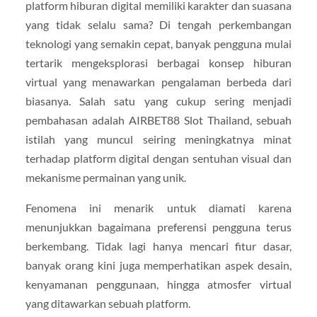
platform hiburan digital memiliki karakter dan suasana
yang tidak selalu sama? Di tengah perkembangan
teknologi yang semakin cepat, banyak pengguna mulai
tertarik mengeksplorasi berbagai konsep hiburan
virtual yang menawarkan pengalaman berbeda dari
biasanya. Salah satu yang cukup sering menjadi
pembahasan adalah AIRBET88 Slot Thailand, sebuah
istilah yang muncul seiring meningkatnya minat
terhadap platform digital dengan sentuhan visual dan
mekanisme permainan yang unik.
Fenomena ini menarik untuk diamati karena
menunjukkan bagaimana preferensi pengguna terus
berkembang. Tidak lagi hanya mencari fitur dasar,
banyak orang kini juga memperhatikan aspek desain,
kenyamanan penggunaan, hingga atmosfer virtual
yang ditawarkan sebuah platform.