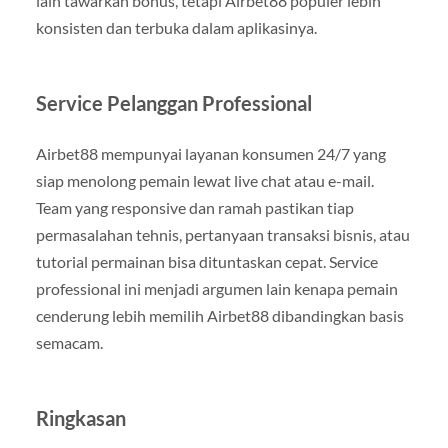
lain tawarkan bonus, tetapi Airbet88 populer lebih
konsisten dan terbuka dalam aplikasinya.
Service Pelanggan Professional
Airbet88 mempunyai layanan konsumen 24/7 yang
siap menolong pemain lewat live chat atau e-mail.
Team yang responsive dan ramah pastikan tiap
permasalahan tehnis, pertanyaan transaksi bisnis, atau
tutorial permainan bisa dituntaskan cepat. Service
professional ini menjadi argumen lain kenapa pemain
cenderung lebih memilih Airbet88 dibandingkan basis
semacam.
Ringkasan