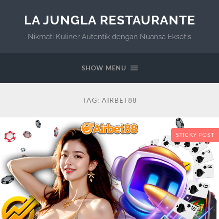
LA JUNGLA RESTAURANTE
Nikmati Kuliner Autentik dengan Nuansa Eksotis
SHOW MENU
TAG:
AIRBET88
STICKY POST