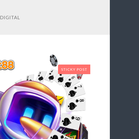
DIGITAL
STICKY POST