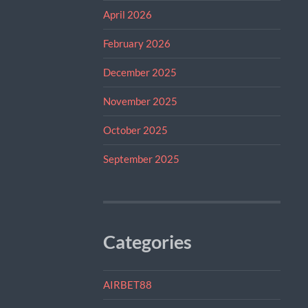
April 2026
February 2026
December 2025
November 2025
October 2025
September 2025
Categories
AIRBET88