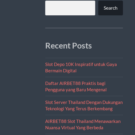
Search
Recent Posts
Slot Depo 10K Inspiratif untuk Gaya
Bermain Digital
Daftar AIRBET88 Praktis bagi
Pengguna yang Baru Mengenal
Slot Server Thailand Dengan Dukungan
Teknologi Yang Terus Berkembang
AIRBET88 Slot Thailand Menawarkan
Nuansa Virtual Yang Berbeda