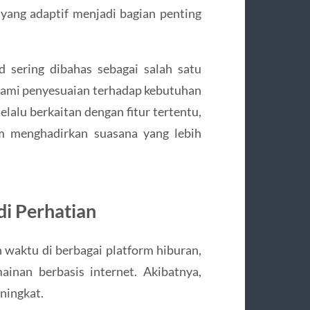
 yang adaptif menjadi bagian penting
d sering dibahas sebagai salah satu
lami penyesuaian terhadap kebutuhan
elalu berkaitan dengan fitur tertentu,
rm menghadirkan suasana yang lebih
i Perhatian
 waktu di berbagai platform hiburan,
ainan berbasis internet. Akibatnya,
ningkat.