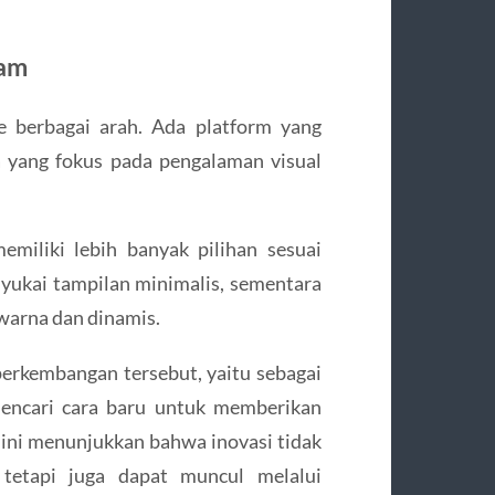
gam
e berbagai arah. Ada platform yang
 yang fokus pada pengalaman visual
iliki lebih banyak pilihan sesuai
yukai tampilan minimalis, sementara
 warna dan dinamis.
erkembangan tersebut, yaitu sebagai
mencari cara baru untuk memberikan
ini menunjukkan bahwa inovasi tidak
 tetapi juga dapat muncul melalui