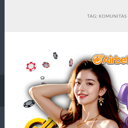
TAG:
KOMUNITAS 