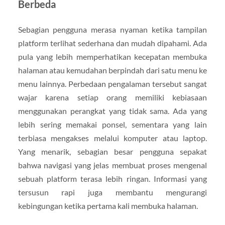
Berbeda
Sebagian pengguna merasa nyaman ketika tampilan
platform terlihat sederhana dan mudah dipahami. Ada
pula yang lebih memperhatikan kecepatan membuka
halaman atau kemudahan berpindah dari satu menu ke
menu lainnya. Perbedaan pengalaman tersebut sangat
wajar karena setiap orang memiliki kebiasaan
menggunakan perangkat yang tidak sama. Ada yang
lebih sering memakai ponsel, sementara yang lain
terbiasa mengakses melalui komputer atau laptop.
Yang menarik, sebagian besar pengguna sepakat
bahwa navigasi yang jelas membuat proses mengenal
sebuah platform terasa lebih ringan. Informasi yang
tersusun rapi juga membantu mengurangi
kebingungan ketika pertama kali membuka halaman.