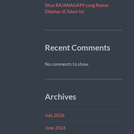
Situs RAJANAGA99 yang Ramai
Dibahas di Tahun Ini
Recent Comments
No comments to show.
Archives
July 2026
June 2026