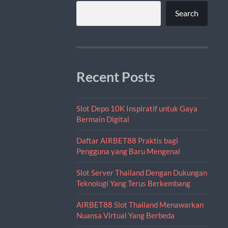
Search
Recent Posts
Slot Depo 10K Inspiratif untuk Gaya
Bermain Digital
Daftar AIRBET88 Praktis bagi
Pengguna yang Baru Mengenal
Slot Server Thailand Dengan Dukungan
Teknologi Yang Terus Berkembang
AIRBET88 Slot Thailand Menawarkan
Nuansa Virtual Yang Berbeda