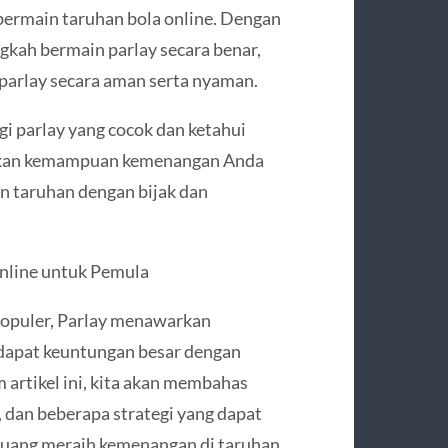
bermain taruhan bola online. Dengan
ngkah bermain parlay secara benar,
parlay secara aman serta nyaman.
i parlay yang cocok dan ketahui
ahkan kemampuan kemenangan Anda
in taruhan dengan bijak dan
nline untuk Pemula
 populer, Parlay menawarkan
dapat keuntungan besar dengan
 artikel ini, kita akan membahas
, dan beberapa strategi yang dapat
luang meraih kemenangan di taruhan