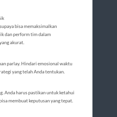
ik
 supaya bisa memaksimalkan
ik dan perform tim dalam
yang akurat.
an parlay. Hindari emosional waktu
ategi yang telah Anda tentukan.
ng. Anda harus pastikan untuk ketahui
 bisa membuat keputusan yang tepat.