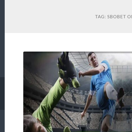
TAG:
SBOBET O