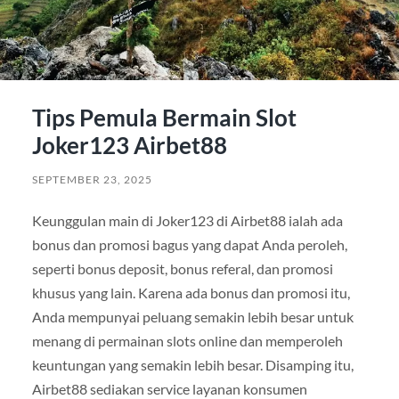
Tips Pemula Bermain Slot
Joker123 Airbet88
SEPTEMBER 23, 2025
Keunggulan main di Joker123 di Airbet88 ialah ada
bonus dan promosi bagus yang dapat Anda peroleh,
seperti bonus deposit, bonus referal, dan promosi
khusus yang lain. Karena ada bonus dan promosi itu,
Anda mempunyai peluang semakin lebih besar untuk
menang di permainan slots online dan memperoleh
keuntungan yang semakin lebih besar. Disamping itu,
Airbet88 sediakan service layanan konsumen