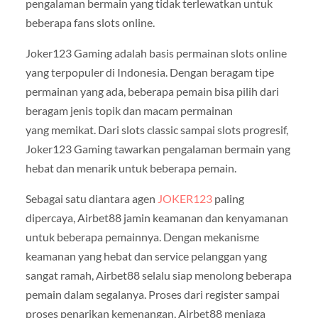
pengalaman bermain yang tidak terlewatkan untuk
beberapa fans slots online.
Joker123 Gaming adalah basis permainan slots online
yang terpopuler di Indonesia. Dengan beragam tipe
permainan yang ada, beberapa pemain bisa pilih dari
beragam jenis topik dan macam permainan
yang memikat. Dari slots classic sampai slots progresif,
Joker123 Gaming tawarkan pengalaman bermain yang
hebat dan menarik untuk beberapa pemain.
Sebagai satu diantara agen
JOKER123
paling
dipercaya, Airbet88 jamin keamanan dan kenyamanan
untuk beberapa pemainnya. Dengan mekanisme
keamanan yang hebat dan service pelanggan yang
sangat ramah, Airbet88 selalu siap menolong beberapa
pemain dalam segalanya. Proses dari register sampai
proses penarikan kemenangan, Airbet88 menjaga