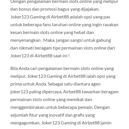
Dengan pengalaman bermain slots online yang melipur
dan bonus dan promosi bagus yang dijajakan,
Joker123 Gaming di Airbet88 adalah opsi yang pas
untuk beberapa fans taruhan online yang ingin rasakan
kesan bermain slots online yang hebat dan
menyenangkan . Maka, jangan sangsi untuk gabung
dan nikmati beragam tipe permainan slots online dari
Joker123 di Airbet88 saat ini !
Bila Anda cari pengalaman bermain slots online yang
melipur, Joker123 Gaming di Airbet88 ialah opsi yang
prima untuk Anda. Sebagai satu diantara agen
joker123 paling dipercaya, Airbet88 tawarkan beragam
permainan slots online yang memikat dan
menggembirakan untuk beberapa pemain. Dengan
sejumlah fitur yang inovatif dan grafis yang
mengagumkan, Joker123 Gaming di Airbet88 jamin