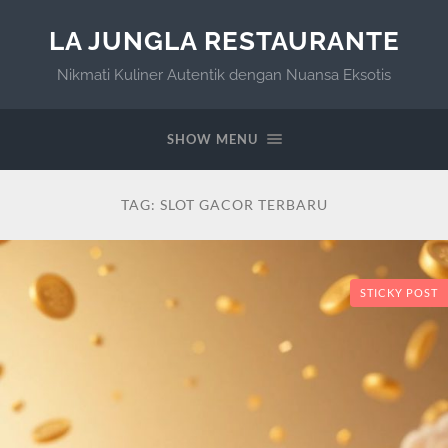
LA JUNGLA RESTAURANTE
Nikmati Kuliner Autentik dengan Nuansa Eksotis
SHOW MENU
TAG:
SLOT GACOR TERBARU
STICKY POST