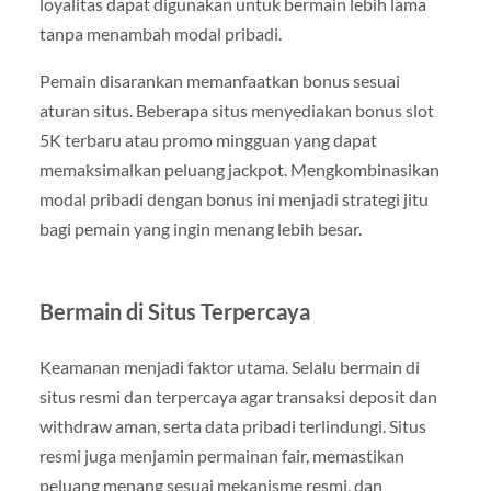
loyalitas dapat digunakan untuk bermain lebih lama
tanpa menambah modal pribadi.
Pemain disarankan memanfaatkan bonus sesuai
aturan situs. Beberapa situs menyediakan bonus slot
5K terbaru atau promo mingguan yang dapat
memaksimalkan peluang jackpot. Mengkombinasikan
modal pribadi dengan bonus ini menjadi strategi jitu
bagi pemain yang ingin menang lebih besar.
Bermain di Situs Terpercaya
Keamanan menjadi faktor utama. Selalu bermain di
situs resmi dan terpercaya agar transaksi deposit dan
withdraw aman, serta data pribadi terlindungi. Situs
resmi juga menjamin permainan fair, memastikan
peluang menang sesuai mekanisme resmi, dan