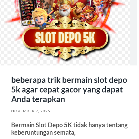
beberapa trik bermain slot depo
5k agar cepat gacor yang dapat
Anda terapkan
NOVEMBER 7, 2025
Bermain Slot Depo 5K tidak hanya tentang
keberuntungan semata,