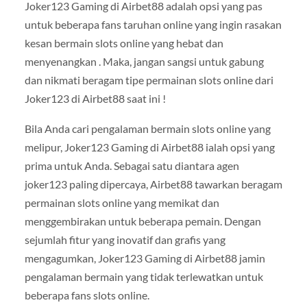
Joker123 Gaming di Airbet88 adalah opsi yang pas
untuk beberapa fans taruhan online yang ingin rasakan
kesan bermain slots online yang hebat dan
menyenangkan . Maka, jangan sangsi untuk gabung
dan nikmati beragam tipe permainan slots online dari
Joker123 di Airbet88 saat ini !
Bila Anda cari pengalaman bermain slots online yang
melipur, Joker123 Gaming di Airbet88 ialah opsi yang
prima untuk Anda. Sebagai satu diantara agen
joker123 paling dipercaya, Airbet88 tawarkan beragam
permainan slots online yang memikat dan
menggembirakan untuk beberapa pemain. Dengan
sejumlah fitur yang inovatif dan grafis yang
mengagumkan, Joker123 Gaming di Airbet88 jamin
pengalaman bermain yang tidak terlewatkan untuk
beberapa fans slots online.