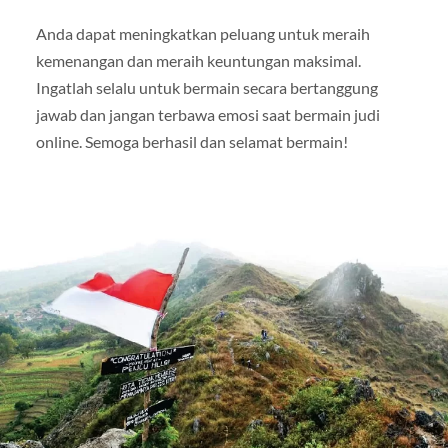
Anda dapat meningkatkan peluang untuk meraih
kemenangan dan meraih keuntungan maksimal.
Ingatlah selalu untuk bermain secara bertanggung
jawab dan jangan terbawa emosi saat bermain judi
online. Semoga berhasil dan selamat bermain!