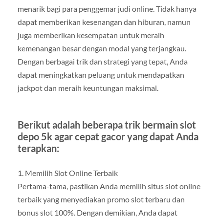
menarik bagi para penggemar judi online. Tidak hanya
dapat memberikan kesenangan dan hiburan, namun
juga memberikan kesempatan untuk meraih
kemenangan besar dengan modal yang terjangkau.
Dengan berbagai trik dan strategi yang tepat, Anda
dapat meningkatkan peluang untuk mendapatkan
jackpot dan meraih keuntungan maksimal.
Berikut adalah beberapa trik bermain slot
depo 5k agar cepat gacor yang dapat Anda
terapkan:
1. Memilih Slot Online Terbaik
Pertama-tama, pastikan Anda memilih situs slot online
terbaik yang menyediakan promo slot terbaru dan
bonus slot 100%. Dengan demikian, Anda dapat