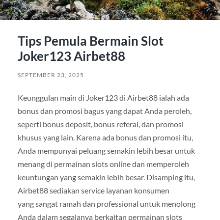
Tips Pemula Bermain Slot
Joker123 Airbet88
SEPTEMBER 23, 2025
Keunggulan main di Joker123 di Airbet88 ialah ada
bonus dan promosi bagus yang dapat Anda peroleh,
seperti bonus deposit, bonus referal, dan promosi
khusus yang lain. Karena ada bonus dan promosi itu,
Anda mempunyai peluang semakin lebih besar untuk
menang di permainan slots online dan memperoleh
keuntungan yang semakin lebih besar. Disamping itu,
Airbet88 sediakan service layanan konsumen
yang sangat ramah dan professional untuk menolong
Anda dalam segalanya berkaitan permainan slots