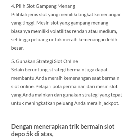
4. Pilih Slot Gampang Menang
Pilihlah jenis slot yang memiliki tingkat kemenangan
yang tinggi. Mesin slot yang gampang menang
biasanya memiliki volatilitas rendah atau medium,
sehingga peluang untuk meraih kemenangan lebih
besar.
5. Gunakan Strategi Slot Online
Selain beruntung, strategi bermain juga dapat
membantu Anda meraih kemenangan saat bermain
slot online. Pelajari pola permainan dari mesin slot
yang Anda mainkan dan gunakan strategi yang tepat
untuk meningkatkan peluang Anda meraih jackpot.
Dengan menerapkan trik bermain slot
depo 5k di atas,