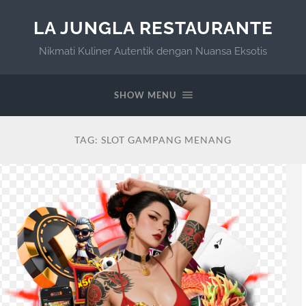
LA JUNGLA RESTAURANTE
Nikmati Kuliner Autentik dengan Nuansa Eksotis
SHOW MENU
TAG:
SLOT GAMPANG MENANG