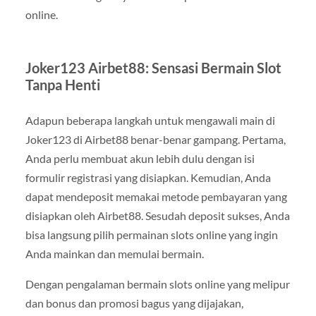
online.
Joker123 Airbet88: Sensasi Bermain Slot
Tanpa Henti
Adapun beberapa langkah untuk mengawali main di
Joker123 di Airbet88 benar-benar gampang. Pertama,
Anda perlu membuat akun lebih dulu dengan isi
formulir registrasi yang disiapkan. Kemudian, Anda
dapat mendeposit memakai metode pembayaran yang
disiapkan oleh Airbet88. Sesudah deposit sukses, Anda
bisa langsung pilih permainan slots online yang ingin
Anda mainkan dan memulai bermain.
Dengan pengalaman bermain slots online yang melipur
dan bonus dan promosi bagus yang dijajakan,