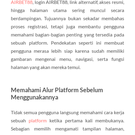
AIRBET88
, login AIRBET88, link alternatif, akses resmi,
hingga halaman utama sering muncul secara
berdampingan. Tujuannya bukan sekadar membahas
proses registrasi, tetapi juga membantu pengguna
memahami bagian-bagian penting yang tersedia pada
sebuah platform. Pendekatan seperti ini membuat
pengguna merasa lebih siap karena sudah memiliki
gambaran mengenai menu, navigasi, serta fungsi
halaman yang akan mereka temui.
Memahami Alur Platform Sebelum
Menggunakannya
Tidak semua pengguna langsung memahami cara kerja
sebuah
platform
ketika pertama kali membukanya.
Sebagian memilih mengamati tampilan halaman,