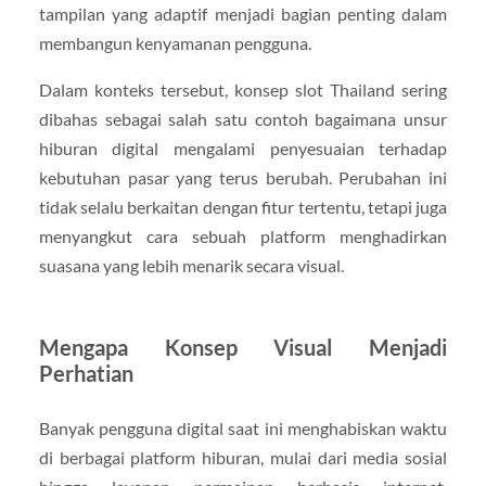
tampilan yang adaptif menjadi bagian penting dalam
membangun kenyamanan pengguna.
Dalam konteks tersebut, konsep slot Thailand sering
dibahas sebagai salah satu contoh bagaimana unsur
hiburan digital mengalami penyesuaian terhadap
kebutuhan pasar yang terus berubah. Perubahan ini
tidak selalu berkaitan dengan fitur tertentu, tetapi juga
menyangkut cara sebuah platform menghadirkan
suasana yang lebih menarik secara visual.
Mengapa Konsep Visual Menjadi
Perhatian
Banyak pengguna digital saat ini menghabiskan waktu
di berbagai platform hiburan, mulai dari media sosial