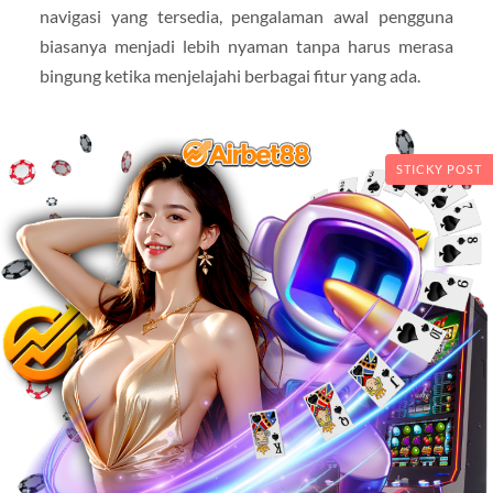
navigasi yang tersedia, pengalaman awal pengguna
biasanya menjadi lebih nyaman tanpa harus merasa
bingung ketika menjelajahi berbagai fitur yang ada.
STICKY POST