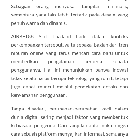
Sebagian orang menyukai tampilan minimalis,
sementara yang lain lebih tertarik pada desain yang
penuh warna dan dinamis.
AIRBET88 Slot Thailand hadir dalam konteks
perkembangan tersebut, yaitu sebagai bagian dari tren
hiburan online yang terus mencari cara baru untuk
memberikan pengalaman berbeda kepada
penggunanya. Hal ini menunjukkan bahwa inovasi
tidak selalu harus berupa teknologi yang rumit, tetapi
juga dapat muncul melalui pendekatan desain dan
kenyamanan penggunaan.
Tanpa disadari, perubahan-perubahan kecil dalam
dunia digital sering menjadi faktor yang membentuk
kebiasaan pengguna. Dari tampilan antarmuka hingga
cara sebuah platform menyajikan informasi, semuanya