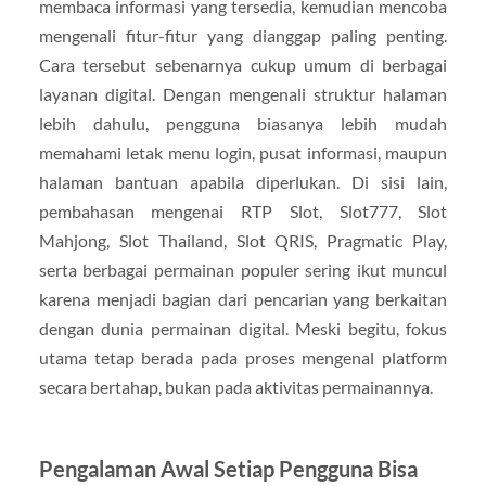
membaca informasi yang tersedia, kemudian mencoba
mengenali fitur-fitur yang dianggap paling penting.
Cara tersebut sebenarnya cukup umum di berbagai
layanan digital. Dengan mengenali struktur halaman
lebih dahulu, pengguna biasanya lebih mudah
memahami letak menu login, pusat informasi, maupun
halaman bantuan apabila diperlukan. Di sisi lain,
pembahasan mengenai RTP Slot, Slot777, Slot
Mahjong, Slot Thailand, Slot QRIS, Pragmatic Play,
serta berbagai permainan populer sering ikut muncul
karena menjadi bagian dari pencarian yang berkaitan
dengan dunia permainan digital. Meski begitu, fokus
utama tetap berada pada proses mengenal platform
secara bertahap, bukan pada aktivitas permainannya.
Pengalaman Awal Setiap Pengguna Bisa