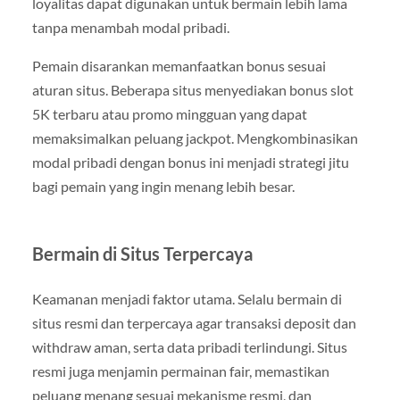
loyalitas dapat digunakan untuk bermain lebih lama
tanpa menambah modal pribadi.
Pemain disarankan memanfaatkan bonus sesuai
aturan situs. Beberapa situs menyediakan bonus slot
5K terbaru atau promo mingguan yang dapat
memaksimalkan peluang jackpot. Mengkombinasikan
modal pribadi dengan bonus ini menjadi strategi jitu
bagi pemain yang ingin menang lebih besar.
Bermain di Situs Terpercaya
Keamanan menjadi faktor utama. Selalu bermain di
situs resmi dan terpercaya agar transaksi deposit dan
withdraw aman, serta data pribadi terlindungi. Situs
resmi juga menjamin permainan fair, memastikan
peluang menang sesuai mekanisme resmi, dan