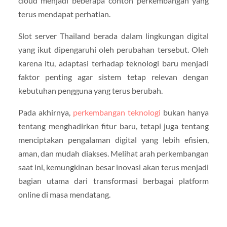
cloud menjadi beberapa contoh perkembangan yang
terus mendapat perhatian.
Slot server Thailand berada dalam lingkungan digital
yang ikut dipengaruhi oleh perubahan tersebut. Oleh
karena itu, adaptasi terhadap teknologi baru menjadi
faktor penting agar sistem tetap relevan dengan
kebutuhan pengguna yang terus berubah.
Pada akhirnya,
perkembangan teknologi
bukan hanya
tentang menghadirkan fitur baru, tetapi juga tentang
menciptakan pengalaman digital yang lebih efisien,
aman, dan mudah diakses. Melihat arah perkembangan
saat ini, kemungkinan besar inovasi akan terus menjadi
bagian utama dari transformasi berbagai platform
online di masa mendatang.