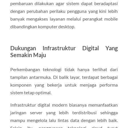
pembaruan dilakukan agar sistem dapat beradaptasi
dengan perubahan perilaku pengguna yang kini lebih
banyak mengakses layanan melalui perangkat mobile
dibandingkan komputer desktop.
Dukungan Infrastruktur Digital Yang
Semakin Maju
Perkembangan teknologi tidak hanya terlihat dari
tampilan antarmuka. Di balik layar, terdapat berbagai
komponen yang bekerja untuk menjaga performa
sistem tetap optimal.
Infrastruktur digital modern biasanya memanfaatkan
jaringan server yang lebih terdistribusi sehingga
mampu mengelola lalu lintas data dengan lebih baik.
Selain itu, penggunaan teknologi cloud turut