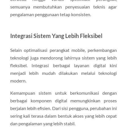
semuanya membutuhkan penyesuaian teknis agar
pengalaman penggunaan tetap konsisten.
Integrasi Sistem Yang Lebih Fleksibel
Selain optimalisasi perangkat mobile, perkembangan
teknologi juga mendorong lahirnya sistem yang lebih
fleksibel. Integrasi berbagai layanan digital kini
menjadi lebih mudah dilakukan melalui teknologi
modern.
Kemampuan sistem untuk berkomunikasi dengan
berbagai komponen digital memungkinkan proses
berjalan lebih efisien. Dari sisi pengguna, perubahan ini
sering kali terasa dalam bentuk akses yang lebih cepat
dan pengalaman yang lebih stabil.