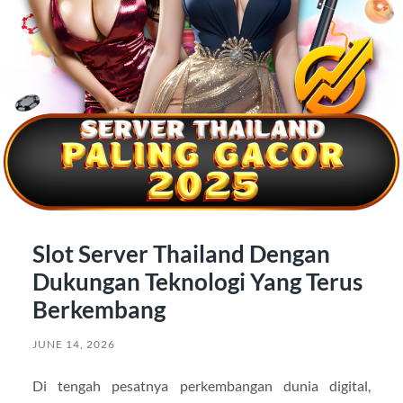
Slot Server Thailand Dengan
Dukungan Teknologi Yang Terus
Berkembang
JUNE 14, 2026
Di tengah pesatnya perkembangan dunia digital,