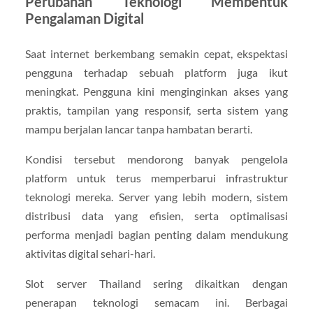
Perubahan Teknologi Membentuk
Pengalaman Digital
Saat internet berkembang semakin cepat, ekspektasi
pengguna terhadap sebuah platform juga ikut
meningkat. Pengguna kini menginginkan akses yang
praktis, tampilan yang responsif, serta sistem yang
mampu berjalan lancar tanpa hambatan berarti.
Kondisi tersebut mendorong banyak pengelola
platform untuk terus memperbarui infrastruktur
teknologi mereka. Server yang lebih modern, sistem
distribusi data yang efisien, serta optimalisasi
performa menjadi bagian penting dalam mendukung
aktivitas digital sehari-hari.
Slot server Thailand sering dikaitkan dengan
penerapan teknologi semacam ini. Berbagai