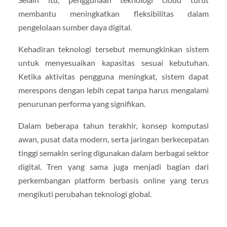
membantu meningkatkan fleksibilitas dalam
pengelolaan sumber daya digital.
Kehadiran teknologi tersebut memungkinkan sistem
untuk menyesuaikan kapasitas sesuai kebutuhan.
Ketika aktivitas pengguna meningkat, sistem dapat
merespons dengan lebih cepat tanpa harus mengalami
penurunan performa yang signifikan.
Dalam beberapa tahun terakhir, konsep komputasi
awan, pusat data modern, serta jaringan berkecepatan
tinggi semakin sering digunakan dalam berbagai sektor
digital. Tren yang sama juga menjadi bagian dari
perkembangan platform berbasis online yang terus
mengikuti perubahan teknologi global.