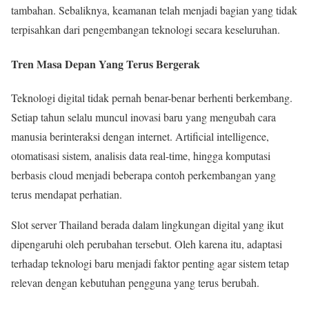
tambahan. Sebaliknya, keamanan telah menjadi bagian yang tidak
terpisahkan dari pengembangan teknologi secara keseluruhan.
Tren Masa Depan Yang Terus Bergerak
Teknologi digital tidak pernah benar-benar berhenti berkembang.
Setiap tahun selalu muncul inovasi baru yang mengubah cara
manusia berinteraksi dengan internet. Artificial intelligence,
otomatisasi sistem, analisis data real-time, hingga komputasi
berbasis cloud menjadi beberapa contoh perkembangan yang
terus mendapat perhatian.
Slot server Thailand berada dalam lingkungan digital yang ikut
dipengaruhi oleh perubahan tersebut. Oleh karena itu, adaptasi
terhadap teknologi baru menjadi faktor penting agar sistem tetap
relevan dengan kebutuhan pengguna yang terus berubah.