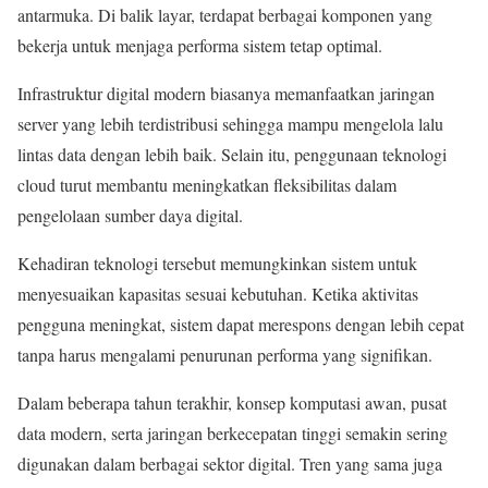
antarmuka. Di balik layar, terdapat berbagai komponen yang
bekerja untuk menjaga performa sistem tetap optimal.
Infrastruktur digital modern biasanya memanfaatkan jaringan
server yang lebih terdistribusi sehingga mampu mengelola lalu
lintas data dengan lebih baik. Selain itu, penggunaan teknologi
cloud turut membantu meningkatkan fleksibilitas dalam
pengelolaan sumber daya digital.
Kehadiran teknologi tersebut memungkinkan sistem untuk
menyesuaikan kapasitas sesuai kebutuhan. Ketika aktivitas
pengguna meningkat, sistem dapat merespons dengan lebih cepat
tanpa harus mengalami penurunan performa yang signifikan.
Dalam beberapa tahun terakhir, konsep komputasi awan, pusat
data modern, serta jaringan berkecepatan tinggi semakin sering
digunakan dalam berbagai sektor digital. Tren yang sama juga