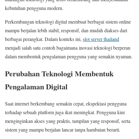
kebutuhan pengguna modern.
Perkembangan teknologi digital membuat berbagai sistem online
mampu berjalan lebih stabil, responsif, dan mudah diakses dari
berbagai perangkat. Dalam konteks ini,
slot server thailand
menjadi salah satu contoh bagaimana inovasi teknologi berperan
dalam membentuk pengalaman pengguna yang semakin nyaman.
Perubahan Teknologi Membentuk
Pengalaman Digital
Saat internet berkembang semakin cepat, ekspektasi pengguna
terhadap sebuah platform juga ikut meningkat. Pengguna kini
menginginkan akses yang praktis, tampilan yang responsif, serta
sistem yang mampu berjalan lancar tanpa hambatan berarti.