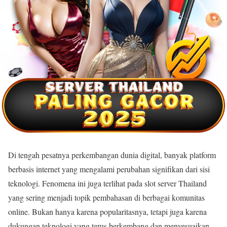
Di tengah pesatnya perkembangan dunia digital, banyak platform
berbasis internet yang mengalami perubahan signifikan dari sisi
teknologi. Fenomena ini juga terlihat pada slot server Thailand
yang sering menjadi topik pembahasan di berbagai komunitas
online. Bukan hanya karena popularitasnya, tetapi juga karena
dukungan teknologi yang terus berkembang dan menyesuaikan