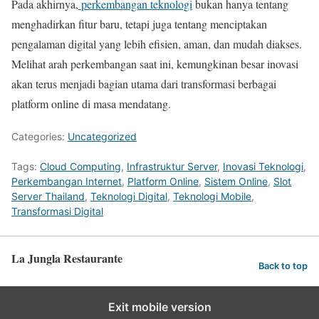
Pada akhirnya,
perkembangan teknologi
bukan hanya tentang
menghadirkan fitur baru, tetapi juga tentang menciptakan
pengalaman digital yang lebih efisien, aman, dan mudah diakses.
Melihat arah perkembangan saat ini, kemungkinan besar inovasi
akan terus menjadi bagian utama dari transformasi berbagai
platform online di masa mendatang.
Categories:
Uncategorized
Tags:
Cloud Computing
,
Infrastruktur Server
,
Inovasi Teknologi
,
Perkembangan Internet
,
Platform Online
,
Sistem Online
,
Slot
Server Thailand
,
Teknologi Digital
,
Teknologi Mobile
,
Transformasi Digital
La Jungla Restaurante
Back to top
Exit mobile version