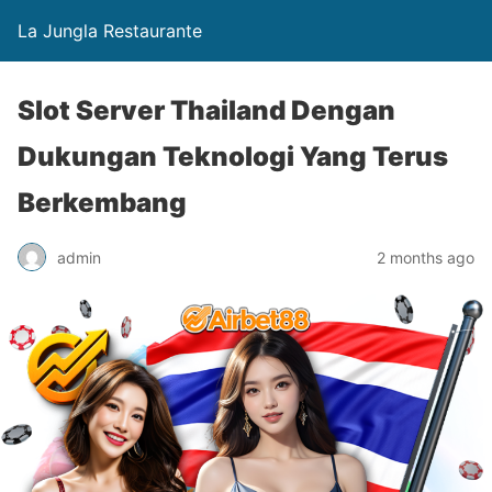
La Jungla Restaurante
Slot Server Thailand Dengan
Dukungan Teknologi Yang Terus
Berkembang
admin
2 months ago