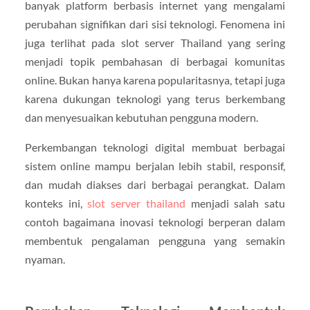
banyak platform berbasis internet yang mengalami
perubahan signifikan dari sisi teknologi. Fenomena ini
juga terlihat pada slot server Thailand yang sering
menjadi topik pembahasan di berbagai komunitas
online. Bukan hanya karena popularitasnya, tetapi juga
karena dukungan teknologi yang terus berkembang
dan menyesuaikan kebutuhan pengguna modern.
Perkembangan teknologi digital membuat berbagai
sistem online mampu berjalan lebih stabil, responsif,
dan mudah diakses dari berbagai perangkat. Dalam
konteks ini,
slot server thailand
menjadi salah satu
contoh bagaimana inovasi teknologi berperan dalam
membentuk pengalaman pengguna yang semakin
nyaman.