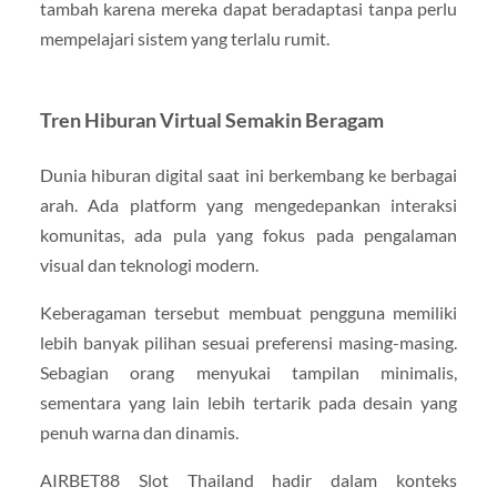
tambah karena mereka dapat beradaptasi tanpa perlu
mempelajari sistem yang terlalu rumit.
Tren Hiburan Virtual Semakin Beragam
Dunia hiburan digital saat ini berkembang ke berbagai
arah. Ada platform yang mengedepankan interaksi
komunitas, ada pula yang fokus pada pengalaman
visual dan teknologi modern.
Keberagaman tersebut membuat pengguna memiliki
lebih banyak pilihan sesuai preferensi masing-masing.
Sebagian orang menyukai tampilan minimalis,
sementara yang lain lebih tertarik pada desain yang
penuh warna dan dinamis.
AIRBET88 Slot Thailand hadir dalam konteks