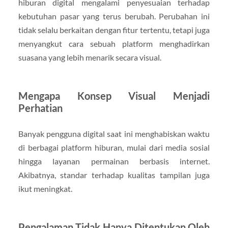
hiburan digital mengalami penyesuaian terhadap
kebutuhan pasar yang terus berubah. Perubahan ini
tidak selalu berkaitan dengan fitur tertentu, tetapi juga
menyangkut cara sebuah platform menghadirkan
suasana yang lebih menarik secara visual.
Mengapa Konsep Visual Menjadi
Perhatian
Banyak pengguna digital saat ini menghabiskan waktu
di berbagai platform hiburan, mulai dari media sosial
hingga layanan permainan berbasis internet.
Akibatnya, standar terhadap kualitas tampilan juga
ikut meningkat.
Pengalaman Tidak Hanya Ditentukan Oleh