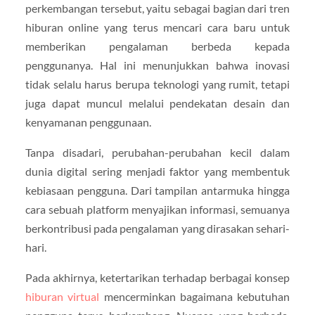
perkembangan tersebut, yaitu sebagai bagian dari tren
hiburan online yang terus mencari cara baru untuk
memberikan pengalaman berbeda kepada
penggunanya. Hal ini menunjukkan bahwa inovasi
tidak selalu harus berupa teknologi yang rumit, tetapi
juga dapat muncul melalui pendekatan desain dan
kenyamanan penggunaan.
Tanpa disadari, perubahan-perubahan kecil dalam
dunia digital sering menjadi faktor yang membentuk
kebiasaan pengguna. Dari tampilan antarmuka hingga
cara sebuah platform menyajikan informasi, semuanya
berkontribusi pada pengalaman yang dirasakan sehari-
hari.
Pada akhirnya, ketertarikan terhadap berbagai konsep
hiburan virtual
mencerminkan bagaimana kebutuhan