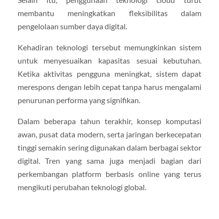
membantu meningkatkan fleksibilitas dalam
pengelolaan sumber daya digital.
Kehadiran teknologi tersebut memungkinkan sistem
untuk menyesuaikan kapasitas sesuai kebutuhan.
Ketika aktivitas pengguna meningkat, sistem dapat
merespons dengan lebih cepat tanpa harus mengalami
penurunan performa yang signifikan.
Dalam beberapa tahun terakhir, konsep komputasi
awan, pusat data modern, serta jaringan berkecepatan
tinggi semakin sering digunakan dalam berbagai sektor
digital. Tren yang sama juga menjadi bagian dari
perkembangan platform berbasis online yang terus
mengikuti perubahan teknologi global.