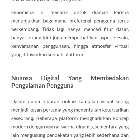
Fenomena ini menarik untuk diamati karena
menunjukkan bagaimana preferensi pengguna terus
berkembang. Tidak lagi hanya mencari fitur dasar,
banyak orang kini juga memperhatikan aspek desain,
kenyamanan penggunaan, hingga atmosfer virtual
yang ditawarkan sebuah platform.
Nuansa Digital Yang Membedakan
Pengalaman Pengguna
Dalam dunia hiburan online, tampilan visual sering
menjadi kesan pertama yang menentukan ketertarikan
seseorang. Beberapa platform menghadirkan konsep
modern dengan warna-warna dinamis, sementara yang
lain mengusung pendekatan yang lebih sederhana dan