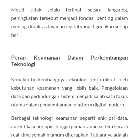
Meski tidak selalu terlihat secara langsung,
peningkatan tersebut menjadi fondasi penting dalam
menjaga kualitas layanan digital yang digunakan setiap
hari.
Peran Keamanan Dalam Perkembangan
Teknologi
Semakin berkembangnya teknologi tentu diikuti oleh
kebutuhan keamanan yang lebih baik. Pengelolaan
data dan perlindungan sistem menjadi salah satu fokus
utama dalam pengembangan platform digital modern.
Berbagai teknologi keamanan seperti enkripsi data,
autentikasi berlapis, hingga pemantauan sistem secara
real-time semakin umum diterapkan. Tujuannya adalah