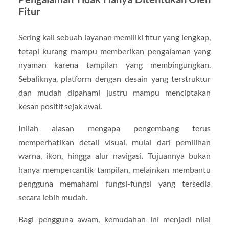
Fitur
Sering kali sebuah layanan memiliki fitur yang lengkap,
tetapi kurang mampu memberikan pengalaman yang
nyaman karena tampilan yang membingungkan.
Sebaliknya, platform dengan desain yang terstruktur
dan mudah dipahami justru mampu menciptakan
kesan positif sejak awal.
Inilah alasan mengapa pengembang terus
memperhatikan detail visual, mulai dari pemilihan
warna, ikon, hingga alur navigasi. Tujuannya bukan
hanya mempercantik tampilan, melainkan membantu
pengguna memahami fungsi-fungsi yang tersedia
secara lebih mudah.
Bagi pengguna awam, kemudahan ini menjadi nilai