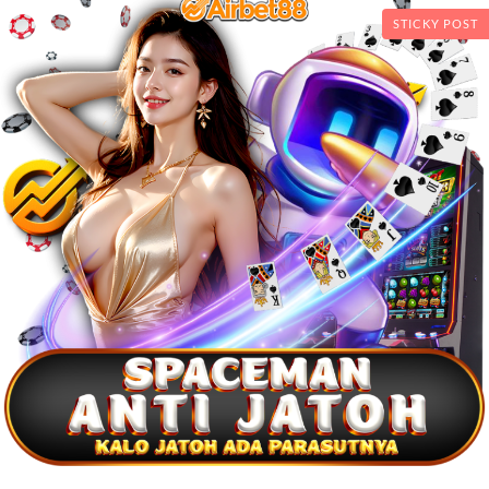
STICKY POST