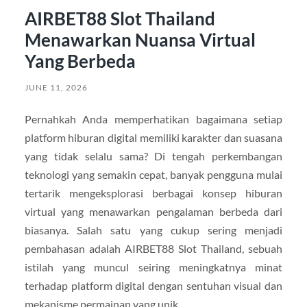
AIRBET88 Slot Thailand
Menawarkan Nuansa Virtual
Yang Berbeda
JUNE 11, 2026
Pernahkah Anda memperhatikan bagaimana setiap
platform hiburan digital memiliki karakter dan suasana
yang tidak selalu sama? Di tengah perkembangan
teknologi yang semakin cepat, banyak pengguna mulai
tertarik mengeksplorasi berbagai konsep hiburan
virtual yang menawarkan pengalaman berbeda dari
biasanya. Salah satu yang cukup sering menjadi
pembahasan adalah AIRBET88 Slot Thailand, sebuah
istilah yang muncul seiring meningkatnya minat
terhadap platform digital dengan sentuhan visual dan
mekanisme permainan yang unik.