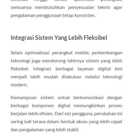
semuanya membutuhkan penyesuaian teknis agar
pengalaman penggunaan tetap konsisten.
Integrasi Sistem Yang Lebih Fleksibel
Selain optimalisasi perangkat mobile, perkembangan
teknologi juga mendorong lahirnya sistem yang lebih
fleksibel. Integrasi berbagai layanan digital kini
menjadi lebih mudah dilakukan melalui teknologi
modern.
Kemampuan sistem untuk berkomunikasi dengan
berbagai komponen digital memungkinkan proses
berjalan lebih efisien. Dari sisi pengguna, perubahan ini
sering kali terasa dalam bentuk akses yang lebih cepat
dan pengalaman yang lebih stabil.