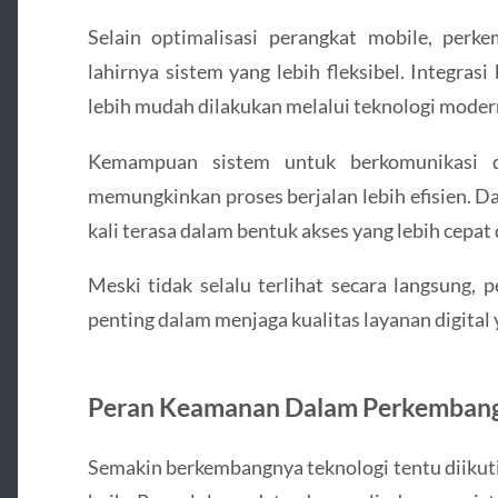
Selain optimalisasi perangkat mobile, per
lahirnya sistem yang lebih fleksibel. Integrasi
lebih mudah dilakukan melalui teknologi moder
Kemampuan sistem untuk berkomunikasi d
memungkinkan proses berjalan lebih efisien. Da
kali terasa dalam bentuk akses yang lebih cepat
Meski tidak selalu terlihat secara langsung, 
penting dalam menjaga kualitas layanan digital 
Peran Keamanan Dalam Perkembang
Semakin berkembangnya teknologi tentu diikut