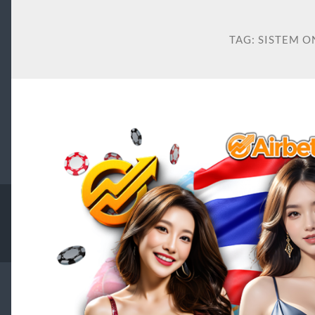
TAG:
SISTEM O