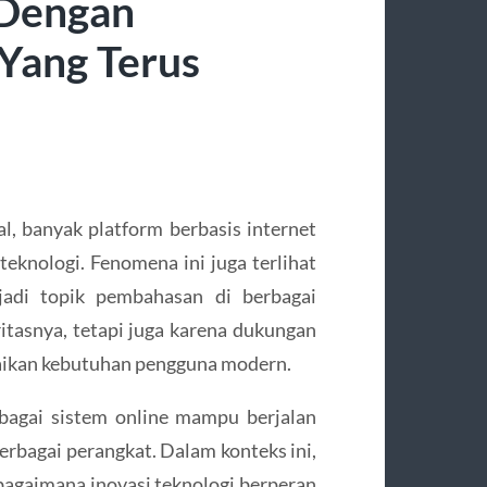
 Dengan
Yang Terus
l, banyak platform berbasis internet
teknologi. Fenomena ini juga terlihat
jadi topik pembahasan di berbagai
itasnya, tetapi juga karena dukungan
aikan kebutuhan pengguna modern.
bagai sistem online mampu berjalan
berbagai perangkat. Dalam konteks ini,
bagaimana inovasi teknologi berperan