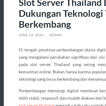
Slot Server Thailand
Dukungan Teknologi 
Berkembang
JUNE 14, 2026
/
ADMIN
Di tengah pesatnya perkembangan dunia digita
yang mengalami perubahan signifikan dari sisi 
pada slot server Thailand yang sering men
komunitas online. Bukan hanya karena popular
teknologi yang terus berkembang dan menyesu
Perkembangan teknologi digital membuat ber
lebih stabil, responsif, dan mudah diakses dari 
slot server thailand
menjadi salah satu contoh 