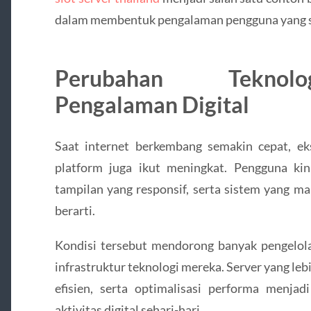
dalam membentuk pengalaman pengguna yang 
Perubahan Teknol
Pengalaman Digital
Saat internet berkembang semakin cepat, e
platform juga ikut meningkat. Pengguna kin
tampilan yang responsif, serta sistem yang m
berarti.
Kondisi tersebut mendorong banyak pengelol
infrastruktur teknologi mereka. Server yang leb
efisien, serta optimalisasi performa menj
aktivitas digital sehari-hari.