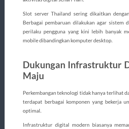
Slot server Thailand sering dikaitkan denga
Berbagai pembaruan dilakukan agar sistem 
perilaku pengguna yang kini lebih banyak m
mobile dibandingkan komputer desktop.
Dukungan Infrastruktur D
Maju
Perkembangan teknologi tidak hanya terlihat da
terdapat berbagai komponen yang bekerja u
optimal.
Infrastruktur digital modern biasanya meman