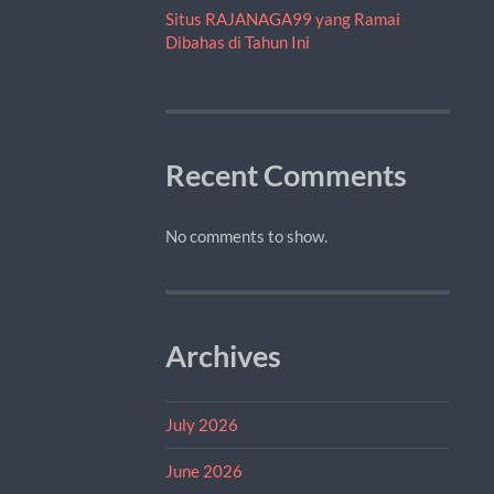
Situs RAJANAGA99 yang Ramai
Dibahas di Tahun Ini
Recent Comments
No comments to show.
Archives
July 2026
June 2026