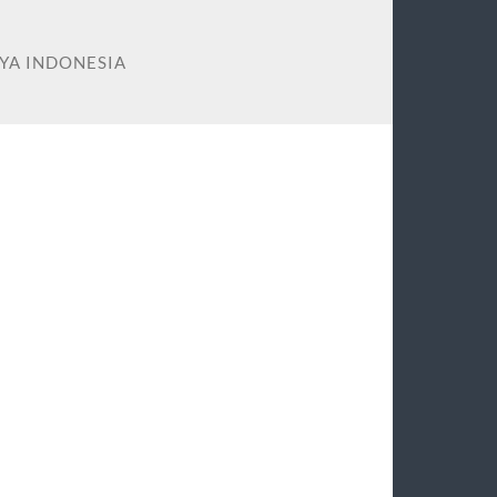
YA INDONESIA