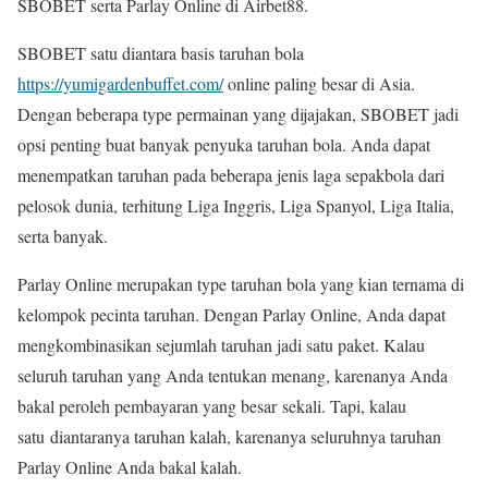
SBOBET serta Parlay Online di Airbet88.
SBOBET satu diantara basis taruhan bola
https://yumigardenbuffet.com/
online paling besar di Asia.
Dengan beberapa type permainan yang dijajakan, SBOBET jadi
opsi penting buat banyak penyuka taruhan bola. Anda dapat
menempatkan taruhan pada beberapa jenis laga sepakbola dari
pelosok dunia, terhitung Liga Inggris, Liga Spanyol, Liga Italia,
serta banyak.
Parlay Online merupakan type taruhan bola yang kian ternama di
kelompok pecinta taruhan. Dengan Parlay Online, Anda dapat
mengkombinasikan sejumlah taruhan jadi satu paket. Kalau
seluruh taruhan yang Anda tentukan menang, karenanya Anda
bakal peroleh pembayaran yang besar sekali. Tapi, kalau
satu diantaranya taruhan kalah, karenanya seluruhnya taruhan
Parlay Online Anda bakal kalah.